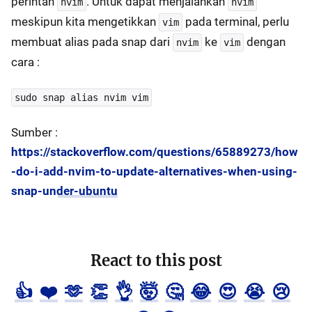
perintah
. Untuk dapat menjalankan
nvim
nvim
meskipun kita mengetikkan
pada terminal, perlu
vim
membuat alias pada snap dari
ke
dengan
nvim
vim
cara :
sudo snap alias nvim vim
Sumber :
https://stackoverflow.com/questions/65889273/how
-do-i-add-nvim-to-update-alternatives-when-using-
snap-under-ubuntu
React to this post
👍
❤️
🫶
👏
👌
🤯
🤔
😂
😍
😭
😢